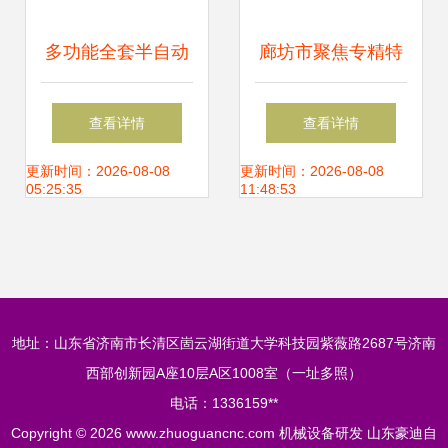
多功能全套半自动
廊坊市聚焦专精特
数控机床 鑫达机械
新，培育数控机床
查看详情
查看详情
厂品质与价格双重
领域更多“单打冠
更新时间：2026-08-08
更新时间：2026-08-08
05:25:35
11:48:53
优势解析
军”
地址：山东省济南市长清区崮云湖街道大学科技园紫薇路2687号济南
西部创新园A座10层A区1008室（一址多照）
电话：1336159**
Copyright © 2026
www.zhuoguancnc.com
机械设备研发
山东豪迪自